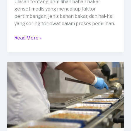
Ulasan tentang pemilihan bahan bakar
genset medis yang mencakup faktor
pertimbangan, jenis bahan bakar, dan hal-hal
yang sering terlewat dalam proses pemilihan.
Pemilihan
Read More »
Bahan
Bakar
Genset
Medis:
Apa
yang
Perlu
Dipertimbangkan?