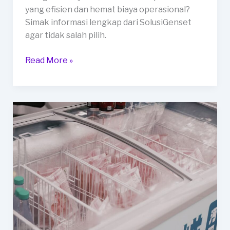
yang efisien dan hemat biaya operasional?
Simak informasi lengkap dari SolusiGenset
agar tidak salah pilih.
Genset
Read More »
Hybrid
Solar
untuk
Dapur
MBG,
Pilihan
Efisien
dan
Ramah
Lingkungan