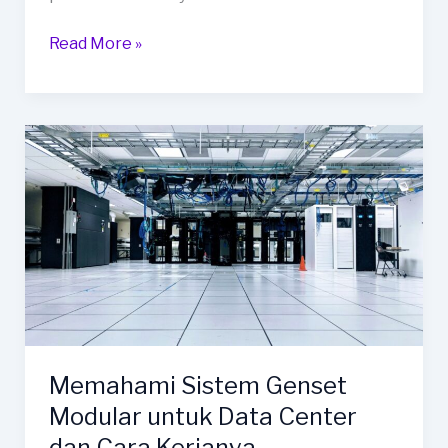
Mengapa
Read More »
Otomatisasi
Genset
Penting
untuk
Fasilitas
Cloud
Computing?
Memahami Sistem Genset
Modular untuk Data Center
dan Cara Kerjanya