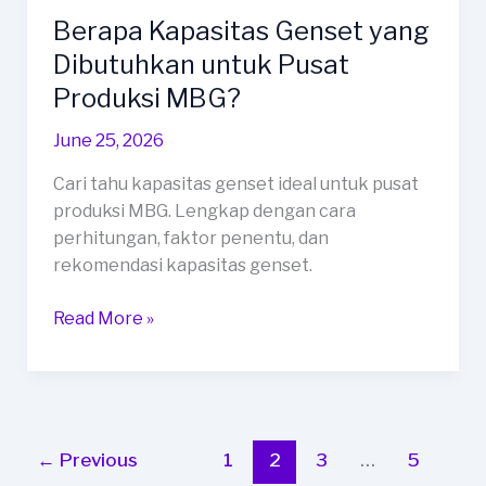
Berapa Kapasitas Genset yang
Dibutuhkan untuk Pusat
Produksi MBG?
June 25, 2026
Cari tahu kapasitas genset ideal untuk pusat
produksi MBG. Lengkap dengan cara
perhitungan, faktor penentu, dan
rekomendasi kapasitas genset.
Berapa
Read More »
Kapasitas
Genset
yang
Dibutuhkan
untuk
←
Previous
1
2
3
…
5
Pusat