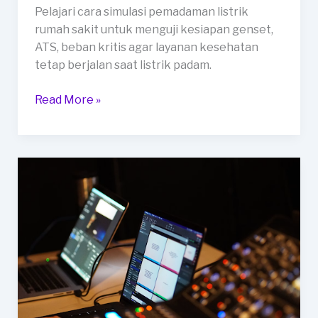
Pelajari cara simulasi pemadaman listrik
rumah sakit untuk menguji kesiapan genset,
ATS, beban kritis agar layanan kesehatan
tetap berjalan saat listrik padam.
Bagaimana
Read More »
Cara
Simulasi
Pemadaman
Listrik
Rumah
Sakit
dan
Menguji
Kesiapan
Genset?