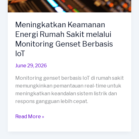
Meningkatkan Keamanan
Energi Rumah Sakit melalui
Monitoring Genset Berbasis
IoT
June 29, 2026
Monitoring genset berbasis IoT di rumah sakit
memungkinkan pemantauan real-time untuk
meningkatkan keandalan sistem listrik dan
respons gangguan lebih cepat.
Meningkatkan
Read More »
Keamanan
Energi