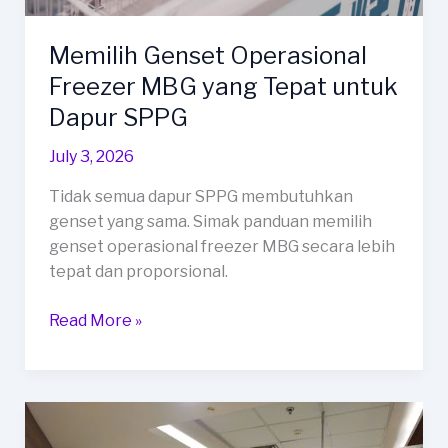
Memilih Genset Operasional
Freezer MBG yang Tepat untuk
Dapur SPPG
July 3, 2026
Tidak semua dapur SPPG membutuhkan
genset yang sama. Simak panduan memilih
genset operasional freezer MBG secara lebih
tepat dan proporsional.
Memilih
Read More »
Genset
Operasional
Freezer
MBG
yang