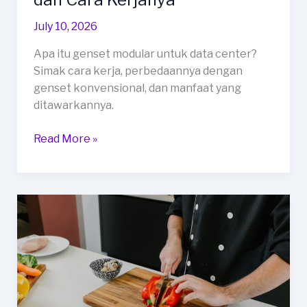
July 10, 2026
Apa itu genset modular untuk data center?
Simak cara kerja, perbedaannya dengan
genset konvensional, dan manfaat yang
ditawarkannya.
Memahami
Read More »
Sistem
Genset
Modular
untuk
Data
Center
dan
Cara
Kerjanya