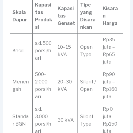
Kapasi
Tipe
Kapasi
Kisara
Skala
tas
yang
tas
n
Dapur
Produk
Disara
Genset
Harga
si
nkan
Rp35
s.d. 500
10–15
Open
juta –
Kecil
porsi/h
kVA
Type
Rp65
ari
juta
500–
Rp90
Menen
2.000
20–30
Silent /
juta –
gah
porsi/h
kVA
Open
Rp160
ari
juta
s.d.
Rp 0
Standa
3.000
Silent
juta –
30 kVA
r BGN
porsi/h
Type
Rp150
ari
juta