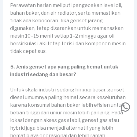
Perawatan harian meliputi pengecekan level oli,
bahan bakar, dan air radiator, serta memastikan
tidak ada kebocoran. Jika genset jarang
digunakan, tetap disarankan untuk memanaskan
mesin 10–15 menit setiap 1–2 minggu agar oli
bersirkulasi, aki tetap terisi, dan komponen mesin
tidak cepat aus.
5. Jenis genset apa yang paling hemat untuk
industri sedang dan besar?
Untuk skala industri sedang hingga besar, genset
diesel umumnya paling hemat secara keseluruhan
Wh
karena konsumsi bahan bakar lebih efisien untuk
beban tinggi dan umur mesin lebih panjang. Pada
lokasi dengan akses gas stabil, genset gas atau
hybrid juga bisa menjadi alternatif yang lebih
hemat biaya operasional dan lebih ramah