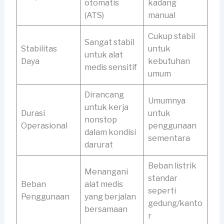
otomatis
kadang
(ATS)
manual
Cukup stabil
Sangat stabil
Stabilitas
untuk
untuk alat
Daya
kebutuhan
medis sensitif
umum
Dirancang
Umumnya
untuk kerja
Durasi
untuk
nonstop
Operasional
penggunaan
dalam kondisi
sementara
darurat
Beban listrik
Menangani
standar
Beban
alat medis
seperti
Penggunaan
yang berjalan
gedung/kanto
bersamaan
r