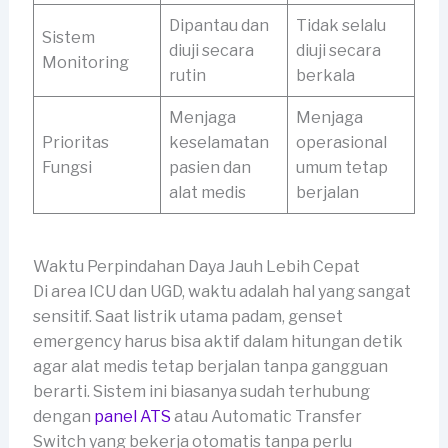
Dipantau dan
Tidak selalu
Sistem
diuji secara
diuji secara
Monitoring
rutin
berkala
Menjaga
Menjaga
Prioritas
keselamatan
operasional
Fungsi
pasien dan
umum tetap
alat medis
berjalan
Waktu Perpindahan Daya Jauh Lebih Cepat
Di area ICU dan UGD, waktu adalah hal yang sangat
sensitif. Saat listrik utama padam, genset
emergency harus bisa aktif dalam hitungan detik
agar alat medis tetap berjalan tanpa gangguan
berarti. Sistem ini biasanya sudah terhubung
dengan
panel ATS
atau Automatic Transfer
Switch yang bekerja otomatis tanpa perlu