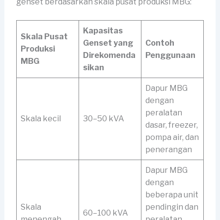
genset berdasarkan skala pusat produksi MBG:
Kapasitas
Skala Pusat
Genset yang
Contoh
Produksi
Direkomenda
Penggunaan
MBG
sikan
Dapur MBG
dengan
peralatan
Skala kecil
30–50 kVA
dasar, freezer,
pompa air, dan
penerangan
Dapur MBG
dengan
beberapa unit
Skala
pendingin dan
60–100 kVA
menengah
peralatan